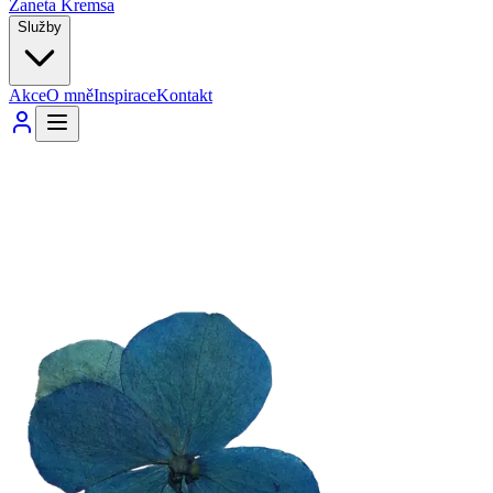
Žaneta Kremsa
Služby
Akce
O mně
Inspirace
Kontakt