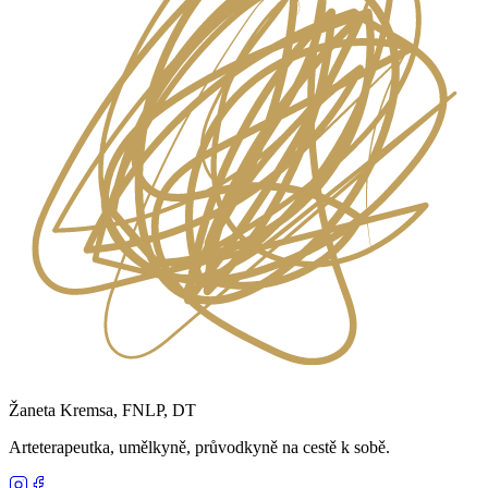
Žaneta Kremsa, FNLP, DT
Arteterapeutka, umělkyně, průvodkyně na cestě k sobě.