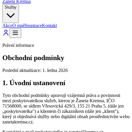
Žaneta Kremsa
Služby
Akce
O mně
Inspirace
Kontakt
Právní informace
Obchodní podmínky
Poslední aktualizace: 1. ledna 2026
1. Úvodní ustanovení
Tyto obchodní podmínky upravují vzájemná práva a povinnosti
mezi poskytovatelkou služeb, kterou je Žaneta Kremsa, IČO
71568000, se sídlem Vřesovická 429/3, 155 21 Praha 5, (dále jen
„poskytovatelka") a klientem či zákazníkem (dále jen „klient"),
který si objednává služby nebo digitální obsah prostřednictvím webu
zanetakremsa.cz.
Kontaktní e-mail poskytovatelky je zaneta@kremsa.cz.