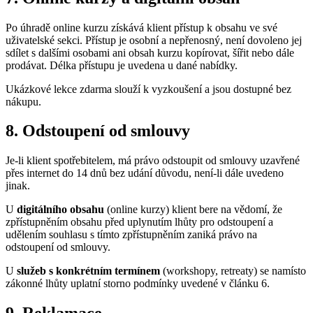
Po úhradě online kurzu získává klient přístup k obsahu ve své
uživatelské sekci. Přístup je osobní a nepřenosný, není dovoleno jej
sdílet s dalšími osobami ani obsah kurzu kopírovat, šířit nebo dále
prodávat. Délka přístupu je uvedena u dané nabídky.
Ukázkové lekce zdarma slouží k vyzkoušení a jsou dostupné bez
nákupu.
8. Odstoupení od smlouvy
Je-li klient spotřebitelem, má právo odstoupit od smlouvy uzavřené
přes internet do 14 dnů bez udání důvodu, není-li dále uvedeno
jinak.
U
digitálního obsahu
(online kurzy) klient bere na vědomí, že
zpřístupněním obsahu před uplynutím lhůty pro odstoupení a
udělením souhlasu s tímto zpřístupněním zaniká právo na
odstoupení od smlouvy.
U
služeb s konkrétním termínem
(workshopy, retreaty) se namísto
zákonné lhůty uplatní storno podmínky uvedené v článku 6.