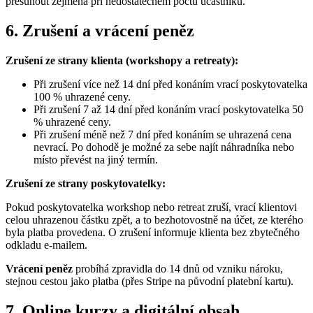
přesunout zejména při nedostatečném počtu účastníků.
6. Zrušení a vrácení peněz
Zrušení ze strany klienta (workshopy a retreaty):
Při zrušení více než 14 dní před konáním vrací poskytovatelka
100 % uhrazené ceny.
Při zrušení 7 až 14 dní před konáním vrací poskytovatelka 50
% uhrazené ceny.
Při zrušení méně než 7 dní před konáním se uhrazená cena
nevrací. Po dohodě je možné za sebe najít náhradníka nebo
místo převést na jiný termín.
Zrušení ze strany poskytovatelky:
Pokud poskytovatelka workshop nebo retreat zruší, vrací klientovi
celou uhrazenou částku zpět, a to bezhotovostně na účet, ze kterého
byla platba provedena. O zrušení informuje klienta bez zbytečného
odkladu e-mailem.
Vrácení peněz
probíhá zpravidla do 14 dnů od vzniku nároku,
stejnou cestou jako platba (přes Stripe na původní platební kartu).
7. Online kurzy a digitální obsah