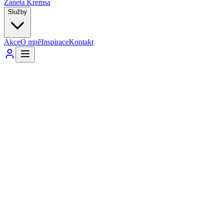
Žaneta Kremsa
Služby
Akce
O mně
Inspirace
Kontakt