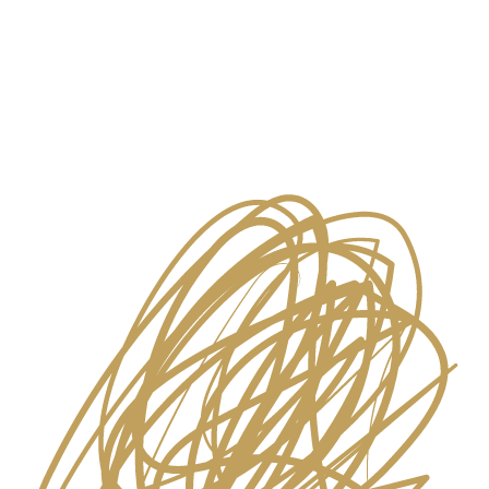
Zbývají 3 místa
Mám zájem