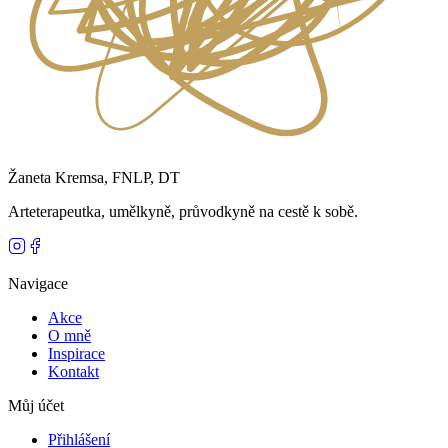
Žaneta Kremsa, FNLP, DT
Arteterapeutka, umělkyně, průvodkyně na cestě k sobě.
Navigace
Akce
O mně
Inspirace
Kontakt
Můj účet
Přihlášení